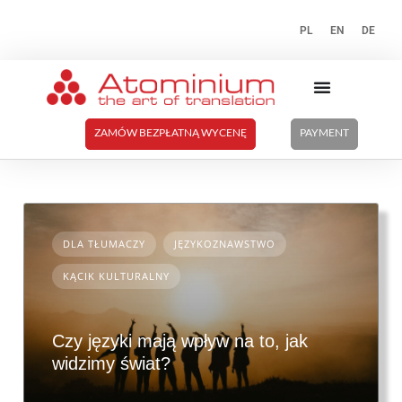
PL
EN
DE
ZAMÓW BEZPŁATNĄ WYCENĘ
PAYMENT
DLA TŁUMACZY
JĘZYKOZNAWSTWO
KĄCIK KULTURALNY
Czy języki mają wpływ na to, jak
widzimy świat?