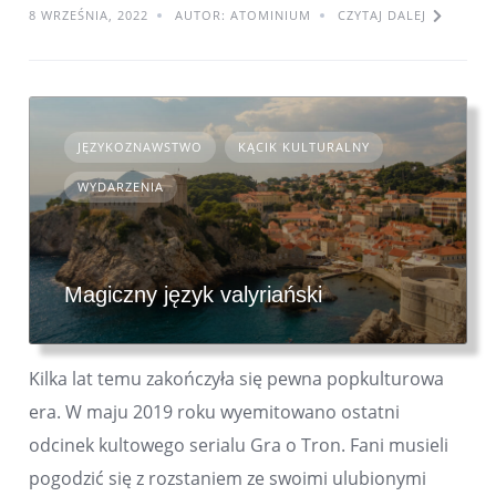
8 WRZEŚNIA, 2022
AUTOR: ATOMINIUM
CZYTAJ DALEJ
JĘZYKOZNAWSTWO
KĄCIK KULTURALNY
WYDARZENIA
Magiczny język valyriański
Kilka lat temu zakończyła się pewna popkulturowa
era. W maju 2019 roku wyemitowano ostatni
odcinek kultowego serialu Gra o Tron. Fani musieli
pogodzić się z rozstaniem ze swoimi ulubionymi