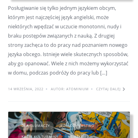
Posługiwanie się tylko jednym językiem obcym,
którym jest najczęściej język angielski, może
niektórych wpędzać w uczucie monotonni, nudy i
braku postępów związanych z nauką. Z drugiej
strony zachęca to do pracy nad poznaniem nowego
języka obcego. Istnieje wiele skutecznych sposobów,
aby go opanować. Wiele z nich możemy wykorzystać
w domu, podczas podróży do pracy lub […]
14 WRZEŚNIA, 2022
AUTOR: ATOMINIUM
CZYTAJ DALEJ
DLA TŁUMACZY
JĘZYKOZNAWSTWO
KĄCIK KULTURALNY
KSIĄŻKI