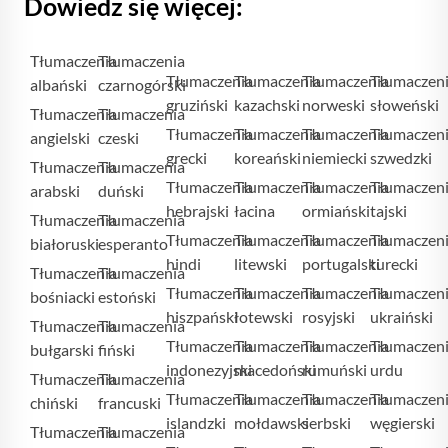
Dowiedz się więcej:
Tłumaczenia
Tłumaczenia
Tłumaczenia
Tłumaczenia
Tłumaczenia
Tłumaczen
albański
czarnogórski
gruziński
kazachski
norweski
słoweński
Tłumaczenia
Tłumaczenia
Tłumaczenia
Tłumaczenia
Tłumaczenia
Tłumaczen
angielski
czeski
grecki
koreański
niemiecki
szwedzki
Tłumaczenia
Tłumaczenia
Tłumaczenia
Tłumaczenia
Tłumaczenia
Tłumaczen
arabski
duński
hebrajski
łacina
ormiański
tajski
Tłumaczenia
Tłumaczenia
Tłumaczenia
Tłumaczenia
Tłumaczenia
Tłumaczen
białoruski
esperanto
hindi
litewski
portugalski
turecki
Tłumaczenia
Tłumaczenia
Tłumaczenia
Tłumaczenia
Tłumaczenia
Tłumaczen
bośniacki
estoński
hiszpański
łotewski
rosyjski
ukraiński
Tłumaczenia
Tłumaczenia
Tłumaczenia
Tłumaczenia
Tłumaczenia
Tłumaczen
bułgarski
fiński
indonezyjski
macedoński
rumuński
urdu
Tłumaczenia
Tłumaczenia
Tłumaczenia
Tłumaczenia
Tłumaczenia
Tłumaczen
chiński
francuski
islandzki
mołdawski
serbski
węgierski
Tłumaczenia
Tłumaczenia