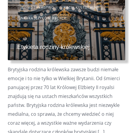
JĘZYKOZNAWSTWO
KĄCIK KULTURALNY
NAUKA JĘZYKÓW OBCYCH
Etykieta rodziny królewskiej
Brytyjska rodzina królewska zawsze budzi niemałe
emocje i to nie tylko w Wielkiej Brytanii. Od śmierci
panującej przez 70 lat Królowej Elżbiety II royalsi
znajdują się na ustach mieszkańców wszystkich
państw. Brytyjska rodzina królewska jest niezwykle
medialna, co sprawia, że chcemy wiedzieć o niej
coraz więcej, a wszystkie ważne wydarzenia czy
skandale dotyczące członków brytyjskiej […]