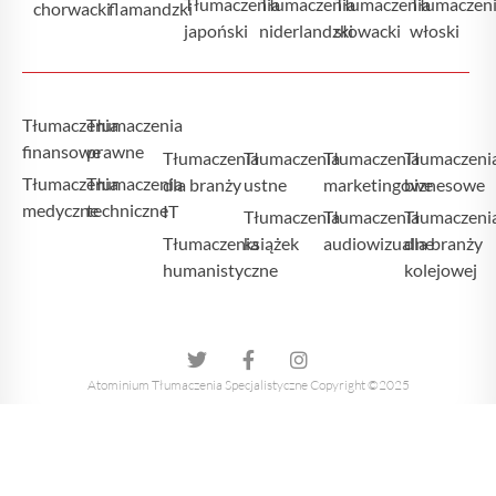
Tłumaczenia
Tłumaczenia
Tłumaczenia
Tłumaczen
chorwacki
flamandzki
japoński
niderlandzki
słowacki
włoski
Tłumaczenia
Tłumaczenia
finansowe
prawne
Tłumaczenia
Tłumaczenia
Tłumaczenia
Tłumaczeni
Tłumaczenia
Tłumaczenia
dla branży
ustne
marketingowe
biznesowe
medyczne
techniczne
IT
Tłumaczenia
Tłumaczenia
Tłumaczeni
Tłumaczenia
książek
audiowizualne
dla branży
humanistyczne
kolejowej
Atominium Tłumaczenia Specjalistyczne Copyright ©2025