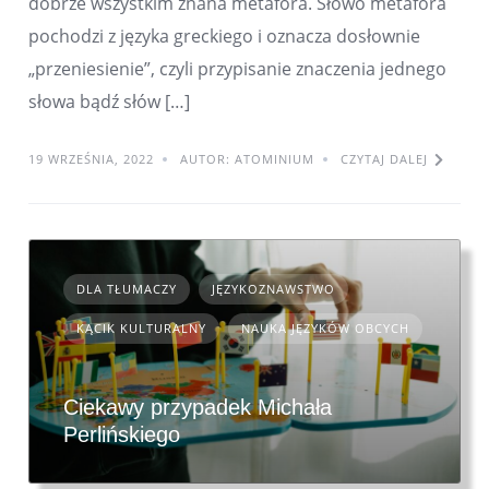
dobrze wszystkim znana metafora. Słowo metafora
pochodzi z języka greckiego i oznacza dosłownie
„przeniesienie”, czyli przypisanie znaczenia jednego
słowa bądź słów […]
19 WRZEŚNIA, 2022
AUTOR: ATOMINIUM
CZYTAJ DALEJ
DLA TŁUMACZY
JĘZYKOZNAWSTWO
KĄCIK KULTURALNY
NAUKA JĘZYKÓW OBCYCH
Ciekawy przypadek Michała
Perlińskiego