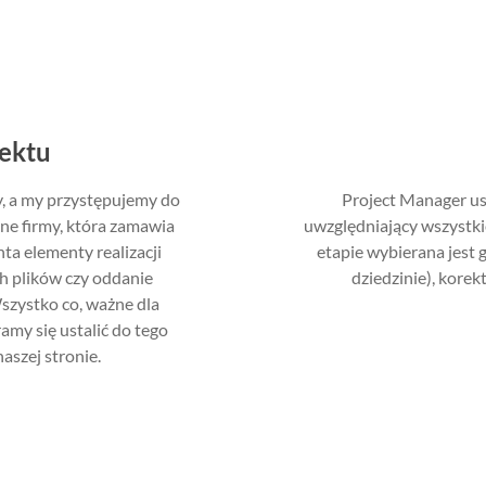
jektu
, a my przystępujemy do
Project Manager u
ne firmy, która zamawia
uwzględniający wszystk
ta elementy realizacji
etapie wybierana jest 
h plików czy oddanie
dziedzinie), korek
szystko co, ważne dla
aramy
się ustalić do tego
aszej stronie.