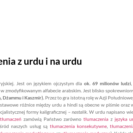
nia z urdu i na urdu
yjskiej. Jest on językiem ojczystym dla
ok. 69 milionów ludzi
t w zmodyfikowanym alfabecie arabskim. Jest blisko spokrewniony
a, Dżammu i Kaszmir).
Przez to gra istotną rolę w Azji Południow
odstawowe różnice między urdu a hindi są obecne w piśmie oraz w
jalistycznej formy kaligraficznej –
nastalik
. W urdu napisano wie
 tłumaczeń
zamówią Państwo zarówno
tłumaczenia
z
języka u
śród naszych usług są
tłumaczenia konsekutywne
,
tłumaczeni