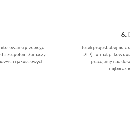
6. 
nitorowanie przebiegu
Jeżeli projekt obejmuje u
kt z zespołem tłumaczy i
DTP), format plików do
nowych i jakościowych
pracujemy nad doku
najbardzie