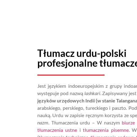
Tłumacz urdu-polski
profesjonalne tłumacze
Jest językiem indoeuropejskim z grupy indoar
występuje pod nazwą
lashkari
. Zapisywany jes
języków urzędowych Indii (w stanie Talangan
arabskiego, perskiego, tureckiego i paszto. P
nauką. Urdu w zapisie ręcznym korzysta ze spec
nazm
. Tłumaczenia urdu – W naszym
biurze
tłumaczenia ustne
i
tłumaczenia pisemne
. W