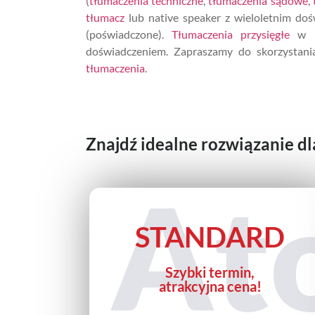
(
tłumaczenia techniczne
,
tłumaczenia sądowe
,
tłumacz
lub native speaker z wieloletnim do
(poświadczone).
Tłumaczenia przysięgłe
w ko
doświadczeniem. Zapraszamy do skorzystani
tłumaczenia
.
Znajdź idealne rozwiązanie d
At
STANDARD
Szybki termin,
atrakcyjna cena!