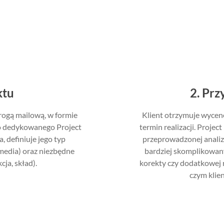
ktu
2. Pr
drogą mailową, w formie
Klient otrzymuje wycen
 do dedykowanego Project
termin realizacji. Proj
, definiuje jego typ
przeprowadzonej analizy
media) oraz niezbędne
bardziej skomplikowan
ja, skład).
korekty czy dodatkowej r
czym klie