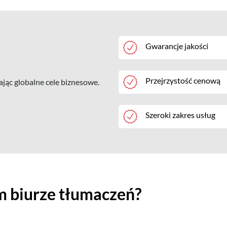
Gwarancje jakości
Przejrzystość cenową
ąc globalne cele biznesowe.
Szeroki zakres usług
m biurze tłumaczeń?