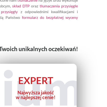
lecone nam
tłumaczenie
na język urdu wykonuje
obcym,
skład DTP
oraz
tłumaczenia przysięgłe
przysięgły
z odpowiednimi kwalifikacjami i
ajdą Państwo
formularz do bezpłatnej wyceny
 Twoich unikalnych oczekiwań!
ium
EXPERT
Najwyższa jakość
w najlepszej cenie!