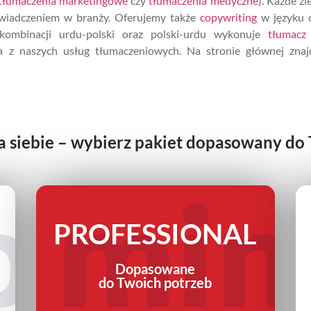
tłumaczenia marketingowe
czy
tłumaczenia medyczne
). Każde z
świadczeniem w branży. Oferujemy także
copywriting
w języku 
mbinacji urdu-polski oraz polski-urdu wykonuje
tłumacz 
a z naszych usług tłumaczeniowych. Na stronie głównej zn
la siebie – wybierz pakiet dopasowany do
o
min
PROFESSIONAL
Dopasowane
do Twoich potrzeb