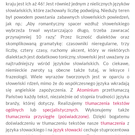
kraju jest ich aż 46! Jest również jednym z nielicznych języków
słowiańskich, które zachowały liczbę podwójną. Nieduży teren
był powodem powstania zabawnych słoweńskich powiedzeń,
jak np.: „Aby romantyczny spacer wzdłuż słoweńskiego
wybrzeża trwał wystarczająco długo, trzeba zawracać
przynajmniej 10 razy.” Przez liczność dialektów oraz
skomplikowaną gramatykę: czasowniki nieregularne, trzy
liczby, cztery czasy, ruchomy akcent, który w niektórych
dialektach jest dodatkowo toniczny, słoweński jest uważany za
najtrudniejszy wśród języków słowiańskich. Co ciekawe,
niemieckie zwroty są obecne także tutaj, w leksyce i
frazeologii. Wiele wyrazów tworzonych jest w oparciu o
słoweński rdzeń, mimo że do współczesnego języka wkradają
się angielskie zapożyczenia. Z
Atominium
przetłumaczą
Państwo każdy tekst, niezależnie od stopnia trudności języka
branży, której dotyczy. Realizujemy
tłumaczenia tekstów
ogólnych
lub
specjalistycznych
. Wykonujemy także
tłumaczenia przysięgłe (poświadczone)
. Dzięki bogatemu
doświadczeniu w tłumaczeniu tekstów nasze
tłumaczenia
z
języka słowackiego i na
język słowacki
cechuje stuprocentowa