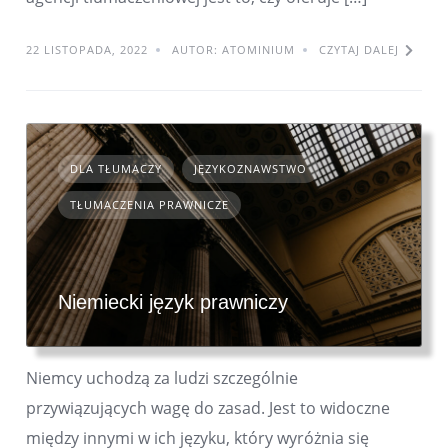
22 LISTOPADA, 2022
AUTOR: ATOMINIUM
CZYTAJ DALEJ
DLA TŁUMACZY
JĘZYKOZNAWSTWO
TŁUMACZENIA PRAWNICZE
Niemiecki język prawniczy
Niemcy uchodzą za ludzi szczególnie
przywiązujących wagę do zasad. Jest to widoczne
między innymi w ich języku, który wyróżnia się