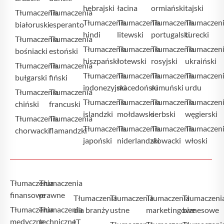
hebrajski
łacina
ormiański
tajski
Tłumaczenia
Tłumaczenia
Tłumaczenia
Tłumaczenia
Tłumaczenia
Tłumaczen
białoruski
esperanto
hindi
litewski
portugalski
turecki
Tłumaczenia
Tłumaczenia
Tłumaczenia
Tłumaczenia
Tłumaczenia
Tłumaczen
bośniacki
estoński
hiszpański
łotewski
rosyjski
ukraiński
Tłumaczenia
Tłumaczenia
Tłumaczenia
Tłumaczenia
Tłumaczenia
Tłumaczen
bułgarski
fiński
indonezyjski
macedoński
rumuński
urdu
Tłumaczenia
Tłumaczenia
Tłumaczenia
Tłumaczenia
Tłumaczenia
Tłumaczen
chiński
francuski
islandzki
mołdawski
serbski
węgierski
Tłumaczenia
Tłumaczenia
Tłumaczenia
Tłumaczenia
Tłumaczenia
Tłumaczen
chorwacki
flamandzki
japoński
niderlandzki
słowacki
włoski
Tłumaczenia
Tłumaczenia
finansowe
prawne
Tłumaczenia
Tłumaczenia
Tłumaczenia
Tłumaczeni
Tłumaczenia
Tłumaczenia
dla branży
ustne
marketingowe
biznesowe
medyczne
techniczne
IT