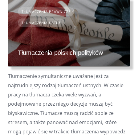
TŁUMACZENIA PRAWNICZE
TŁUMACZENIA USTNE
Tłumaczenia polskich polityków
Tłumaczenie symultaniczne uważane jest za
najtrudniejszy rodzaj tłumaczeń ustnych. W czasie
pracy na tłumacza czeka wiele wyzwań, a
podejmowane przez niego decyzje muszą być
błyskawiczne. Tłumacze muszą radzić sobie ze
stresem, a także panować nad emocjami, które
mogą pojawić się w trakcie tłumaczenia wypowiedzi