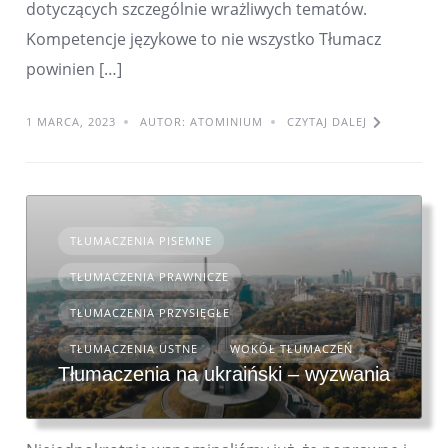
dotyczących szczególnie wrażliwych tematów.
Kompetencje językowe to nie wszystko Tłumacz
powinien […]
1 MARCA, 2023
AUTOR: ATOMINIUM
CZYTAJ DALEJ
TŁUMACZENIA PISEMNE
TŁUMACZENIA PRAWNICZE
TŁUMACZENIA PRZYSIĘGŁE
TŁUMACZENIA USTNE
WOKÓŁ TŁUMACZEŃ
Tłumaczenia na ukraiński – wyzwania