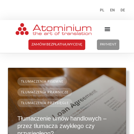
PL
EN
DE
ZAMÓW BEZPŁATNĄ WYCENĘ
PAYMENT
TŁUMACZENIA PISEMNE
TŁUMACZENIA PRAWNICZE
TŁUMACZENIA PRZYSIĘGŁE
Tłumaczenie umów handlowych –
przez tłumacza zwykłego czy
przysięgłego?