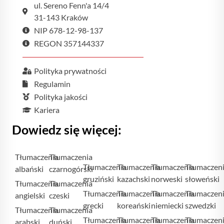
ul. Sereno Fenn'a 14/4
31-143 Kraków
NIP 678-12-98-137
REGON 357144337
Polityka prywatności
Regulamin
Polityka jakości
Kariera
Dowiedz się więcej:
Tłumaczenia
Tłumaczenia
Tłumaczenia
Tłumaczenia
Tłumaczenia
Tłumaczen
albański
czarnogórski
gruziński
kazachski
norweski
słoweński
Tłumaczenia
Tłumaczenia
Tłumaczenia
Tłumaczenia
Tłumaczenia
Tłumaczen
angielski
czeski
grecki
koreański
niemiecki
szwedzki
Tłumaczenia
Tłumaczenia
Tłumaczenia
Tłumaczenia
Tłumaczenia
Tłumaczen
arabski
duński