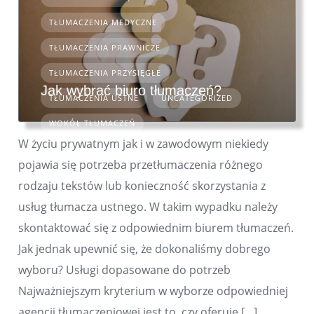
TŁUMACZENIA MEDYCZNE
TŁUMACZENIA PRAWNICZE
TŁUMACZENIA PRZYSIĘGŁE
Jak wybrać biuro tłumaczeń?
TŁUMACZENIA USTNE
UNCATEGORIZED
WOKÓŁ TŁUMACZEŃ
W życiu prywatnym jak i w zawodowym niekiedy
pojawia się potrzeba przetłumaczenia różnego
rodzaju tekstów lub konieczność skorzystania z
usług tłumacza ustnego. W takim wypadku należy
skontaktować się z odpowiednim biurem tłumaczeń.
Jak jednak upewnić się, że dokonaliśmy dobrego
wyboru? Usługi dopasowane do potrzeb
Najważniejszym kryterium w wyborze odpowiedniej
agencji tłumaczeniowej jest to, czy oferuje […]