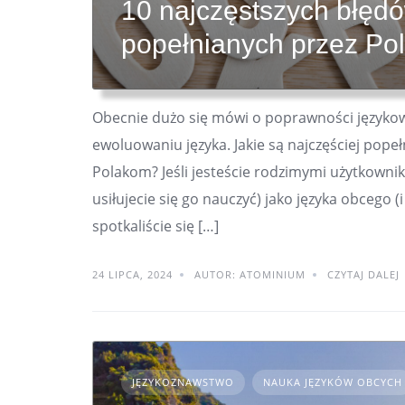
10 najczęstszych błęd
popełnianych przez Po
Obecnie dużo się mówi o poprawności języko
ewoluowaniu języka. Jakie są najczęściej pope
Polakom? Jeśli jesteście rodzimymi użytkownika
usiłujecie się go nauczyć) jako języka obcego 
spotkaliście się […]
24 LIPCA, 2024
AUTOR: ATOMINIUM
CZYTAJ DALEJ
JĘZYKOZNAWSTWO
NAUKA JĘZYKÓW OBCYCH