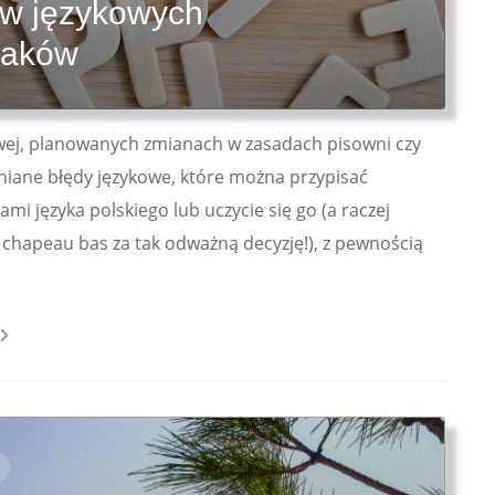
ów językowych
laków
wej, planowanych zmianach w zasadach pisowni czy
łniane błędy językowe, które można przypisać
mi języka polskiego lub uczycie się go (a raczej
(i chapeau bas za tak odważną decyzję!), z pewnością