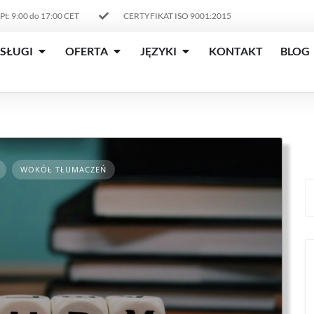
 Pt: 9:00 do 17:00 CET
CERTYFIKAT ISO 9001:2015
SŁUGI
OFERTA
JĘZYKI
KONTAKT
BLOG
WOKÓŁ TŁUMACZEŃ