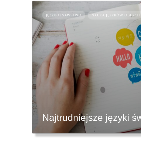
JĘZYKOZNAWSTWO
NAUKA JĘZYKÓW OBCYCH
Najtrudniejsze języki ś