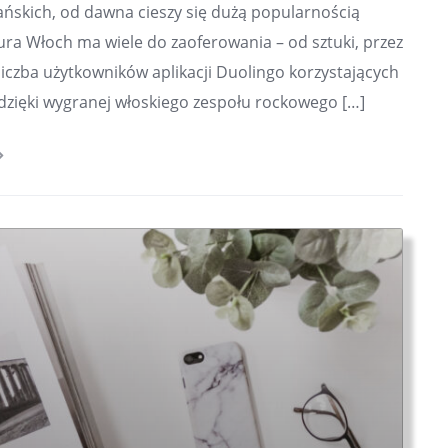
ańskich, od dawna cieszy się dużą popularnością
ra Włoch ma wiele do zaoferowania – od sztuki, przez
u liczba użytkowników aplikacji Duolingo korzystających
 dzięki wygranej włoskiego zespołu rockowego […]