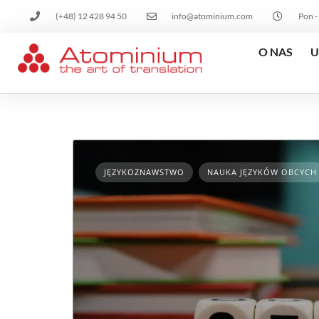
(+48) 12 428 94 50
info@atominium.com
Pon -
O NAS
U
JĘZYKOZNAWSTWO
NAUKA JĘZYKÓW OBCYCH