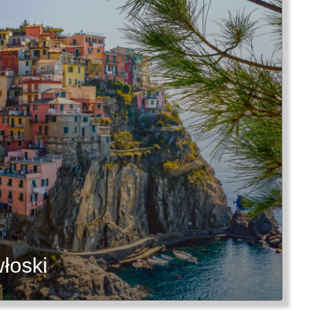
łoski