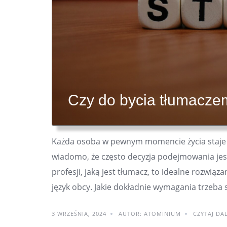
Czy do bycia tłumacze
Każda osoba w pewnym momencie życia staje 
wiadomo, że często decyzja podejmowania jes
profesji, jaką jest tłumacz, to idealne rozwiąz
język obcy. Jakie dokładnie wymagania trzeba s
3 WRZEŚNIA, 2024
AUTOR: ATOMINIUM
CZYTAJ DAL