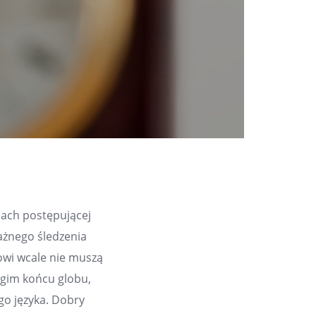
sach postępującej
ażnego śledzenia
sowi wcale nie muszą
ugim końcu globu,
go języka. Dobry