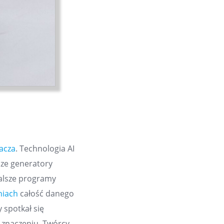
acza
. Technologia AI
sze generatory
nalsze programy
niach
całość danego
 spotkał się
 znaczeniu. Twórcy