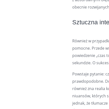
obecnie rozwijanych 
Sztuczna int
Również w przypad
pomocne. Przede ws
powiedzenie „czas to
sekundzie. O sukces
Powstaje pytanie: cz
prawdopodobne. D
również zna realia 
niuansów, których sz
jednak, że tłumacze