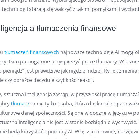
technologii starają się walczyć z takimi pomyłkami i wychodz
eligencja a tłumaczenia finansowe
ku
tłumaczeń finansowych
najnowsze technologie AI mogą ok
zystkim pomogą one przyspieszyć pracę tłumaczy. W biznesi
 pieniądz” jest prawdziwe jak nigdzie indziej. Rynek zmienia 
ie czy porażce decyduje szybkość reakcji.
y sztuczna inteligencja zastąpi w przyszłości pracę tłumacza
obry
tłumacz
to nie tylko osoba, która doskonale opanowała 
kulturowe danej społeczności. Są one widoczne w języku w po
tuczna inteligencja nie jest w stanie bezbłędnie wychwycić.
 nie będą korzystać z pomocy AI. Wręcz przeciwnie, narzędzi