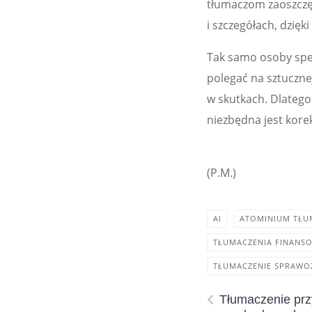
tłumaczom zaoszczęd
i szczegółach, dzię
Tak samo osoby spec
polegać na sztuczne
w skutkach. Dlateg
niezbędna jest kor
(P.M.)
AI
ATOMINIUM TŁU
TŁUMACZENIA FINANS
TŁUMACZENIE SPRAWO
Tłumaczenie pr