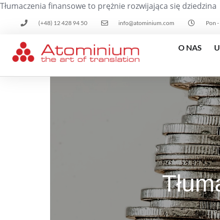
Tłumaczenia finansowe to prężnie rozwijająca się dziedzina
(+48) 12 428 94 50
info@atominium.com
Pon -
O NAS
U
Tłuma