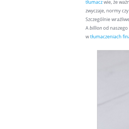
tłumacz
wie, że ważn
zwyczaje, normy cz
Szczególnie wrażliwe
A
billion
od naszego b
w
tłumaczeniach fi