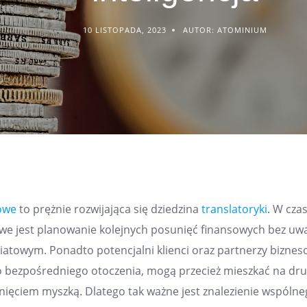
10 LISTOPADA, 2023
AUTOR: ATOMINIUM
owe
to prężnie rozwijająca się dziedzina
translatoryki
. W cza
liwe jest planowanie kolejnych posunięć finansowych bez uw
wiatowym. Ponadto potencjalni klienci oraz partnerzy bizne
o bezpośredniego otoczenia, mogą przecież mieszkać na dr
knięciem myszką. Dlatego tak ważne jest znalezienie wspólne