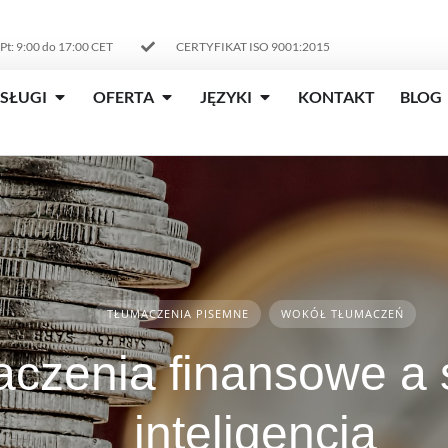
 Pt: 9:00 do 17:00 CET
CERTYFIKAT ISO 9001:2015
SŁUGI
OFERTA
JĘZYKI
KONTAKT
BLOG
TŁUMACZENIA PISEMNE
WOKÓŁ TŁUMACZEŃ
czenia finansowe a 
inteligencja