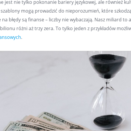
e jest nie tylko pokonanie bariery językowej, ale również ku
y szablony mogą prowadzić do nieporozumień, które szkodzą
 na błędy są finanse – liczby nie wybaczają. Nasz miliard t
ilionu różni aż trzy zera. To tylko jeden z przykładów możl
nansowych
.