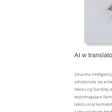
AI w translat
Sztuczna inteligenc
udoskonala się w b
tekstu czy bardziej
wspomagające tłuma
tekstu oraz kontekst
z absurdalnymi błę