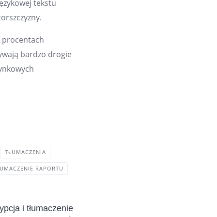
językowej tekstu
torszczyzny.
 procentach
bywają bardzo drogie
rynkowych
TŁUMACZENIA
ŁUMACZENIE RAPORTU
ypcja i tłumaczenie