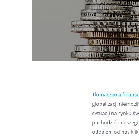
Tłumaczenia finans
globalizacji niemoż
sytuacji na rynku ś
pochodzić z naszeg
oddaleni od nas kli