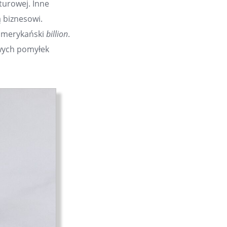
lturowej. Inne
 biznesowi.
o amerykański
billion
.
iwych pomyłek