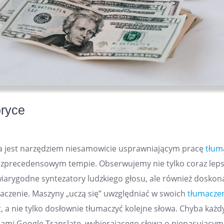
oryce
ja jest narzędziem niesamowicie usprawniającym pracę
tłum
ezprecedensowym tempie. Obserwujemy nie tylko coraz lep
 wiarygodne syntezatory ludzkiego głosu, ale również dosko
czenie. Maszyny „uczą się” uwzględniać w swoich
tłumacze
, a nie tylko dosłownie tłumaczyć kolejne słowa. Chyba każdy
dami Google Translate, wybierającego słowa o niepasującym