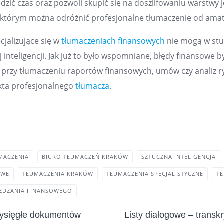
zić czas oraz pozwoli skupić się na doszlifowaniu warstwy 
ki którym można odróżnić profesjonalne tłumaczenie od ama
jalizujące się w
tłumaczeniach finansowych
nie mogą w stu
j inteligencji. Jak już to było wspomniane, błędy finansowe 
o przy tłumaczeniu raportów finansowych, umów czy analiz 
ekta profesjonalnego
tłumacza
.
MACZENIA
BIURO TŁUMACZEŃ KRAKÓW
SZTUCZNA INTELIGENCJA
OWE
TŁUMACZENIA KRAKÓW
TŁUMACZENIA SPECJALISTYCZNE
T
ZDZANIA FINANSOWEGO
zysięgłe dokumentów
Listy dialogowe – transkr