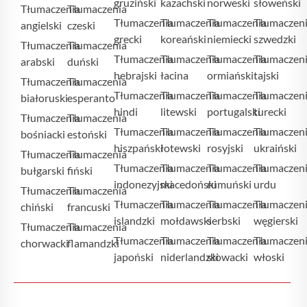
gruziński
kazachski
norweski
słoweński
Tłumaczenia
Tłumaczenia
Tłumaczenia
Tłumaczenia
Tłumaczenia
Tłumaczen
angielski
czeski
grecki
koreański
niemiecki
szwedzki
Tłumaczenia
Tłumaczenia
Tłumaczenia
Tłumaczenia
Tłumaczenia
Tłumaczen
arabski
duński
hebrajski
łacina
ormiański
tajski
Tłumaczenia
Tłumaczenia
Tłumaczenia
Tłumaczenia
Tłumaczenia
Tłumaczen
białoruski
esperanto
hindi
litewski
portugalski
turecki
Tłumaczenia
Tłumaczenia
Tłumaczenia
Tłumaczenia
Tłumaczenia
Tłumaczen
bośniacki
estoński
hiszpański
łotewski
rosyjski
ukraiński
Tłumaczenia
Tłumaczenia
Tłumaczenia
Tłumaczenia
Tłumaczenia
Tłumaczen
bułgarski
fiński
indonezyjski
macedoński
rumuński
urdu
Tłumaczenia
Tłumaczenia
Tłumaczenia
Tłumaczenia
Tłumaczenia
Tłumaczen
chiński
francuski
islandzki
mołdawski
serbski
węgierski
Tłumaczenia
Tłumaczenia
Tłumaczenia
Tłumaczenia
Tłumaczenia
Tłumaczen
chorwacki
flamandzki
japoński
niderlandzki
słowacki
włoski