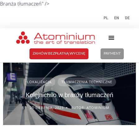
Branża tłumaczeń" />
PL
EN
DE
ZAMÓW BEZPŁATNĄ WYCENĘ
PAYMENT
LOKALIZACJA
TŁUMACZENIA TECHNICZNE
Kolejnictwo w branży tłumaczeń
25 SIERPNIA, 2023
AUTOR: ATOMINIUM