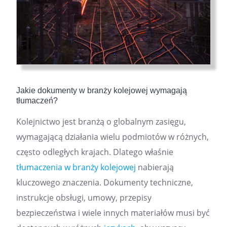
Jakie dokumenty w branży kolejowej wymagają
tłumaczeń?
Kolejnictwo jest branżą o globalnym zasięgu,
wymagającą działania wielu podmiotów w różnych,
często odległych krajach. Dlatego właśnie
tłumaczenia w branży kolejowej
nabierają
kluczowego znaczenia. Dokumenty techniczne,
instrukcje obsługi, umowy, przepisy
bezpieczeństwa i wiele innych materiałów musi być