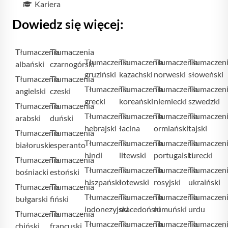
Kariera
Dowiedz się więcej:
Tłumaczenia
Tłumaczenia
Tłumaczenia
Tłumaczenia
Tłumaczenia
Tłumaczen
albański
czarnogórski
gruziński
kazachski
norweski
słoweński
Tłumaczenia
Tłumaczenia
Tłumaczenia
Tłumaczenia
Tłumaczenia
Tłumaczen
angielski
czeski
grecki
koreański
niemiecki
szwedzki
Tłumaczenia
Tłumaczenia
Tłumaczenia
Tłumaczenia
Tłumaczenia
Tłumaczen
arabski
duński
hebrajski
łacina
ormiański
tajski
Tłumaczenia
Tłumaczenia
Tłumaczenia
Tłumaczenia
Tłumaczenia
Tłumaczen
białoruski
esperanto
hindi
litewski
portugalski
turecki
Tłumaczenia
Tłumaczenia
Tłumaczenia
Tłumaczenia
Tłumaczenia
Tłumaczen
bośniacki
estoński
hiszpański
łotewski
rosyjski
ukraiński
Tłumaczenia
Tłumaczenia
Tłumaczenia
Tłumaczenia
Tłumaczenia
Tłumaczen
bułgarski
fiński
indonezyjski
macedoński
rumuński
urdu
Tłumaczenia
Tłumaczenia
Tłumaczenia
Tłumaczenia
Tłumaczenia
Tłumaczen
chiński
francuski