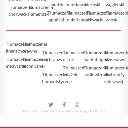
islandzki
mołdawski
serbski
węgierski
Tłumaczenia
Tłumaczenia
Tłumaczenia
Tłumaczenia
Tłumaczenia
Tłumaczen
chorwacki
flamandzki
japoński
niderlandzki
słowacki
włoski
Tłumaczenia
Tłumaczenia
finansowe
prawne
Tłumaczenia
Tłumaczenia
Tłumaczenia
Tłumaczeni
Tłumaczenia
Tłumaczenia
dla branży
ustne
marketingowe
biznesowe
medyczne
techniczne
IT
Tłumaczenia
Tłumaczenia
Tłumaczeni
Tłumaczenia
książek
audiowizualne
dla branży
humanistyczne
kolejowej
Atominium Tłumaczenia Specjalistyczne Copyright ©2025