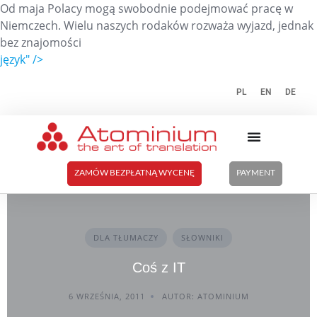
Od maja Polacy mogą swobodnie podejmować pracę w
Niemczech. Wielu naszych rodaków rozważa wyjazd, jednak
bez znajomości
język" />
PL
EN
DE
ZAMÓW BEZPŁATNĄ WYCENĘ
PAYMENT
DLA TŁUMACZY
SŁOWNIKI
Coś z IT
6 WRZEŚNIA, 2011
AUTOR: ATOMINIUM