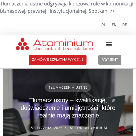
Tłumaczenia ustne odgrywają kluczową rolę w komunikacji
biznesowej, prawnej i instytucjonalnej. Spotkan" />
PL
EN
DE
ZAMÓW BEZPŁATNĄ WYCENĘ
PAYMENT
TŁUMACZENIA USTNE
Tłumacz ustny – kwalifikacje,
doświadczenie i umiejętności, które
realnie mają znaczenie
15 STYCZNIA, 2026
AUTOR: ATOMINIUM