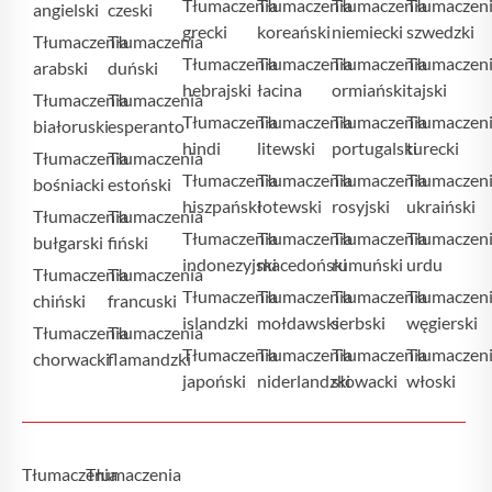
Tłumaczenia
Tłumaczenia
Tłumaczenia
Tłumaczen
angielski
czeski
grecki
koreański
niemiecki
szwedzki
Tłumaczenia
Tłumaczenia
Tłumaczenia
Tłumaczenia
Tłumaczenia
Tłumaczen
arabski
duński
hebrajski
łacina
ormiański
tajski
Tłumaczenia
Tłumaczenia
Tłumaczenia
Tłumaczenia
Tłumaczenia
Tłumaczen
białoruski
esperanto
hindi
litewski
portugalski
turecki
Tłumaczenia
Tłumaczenia
Tłumaczenia
Tłumaczenia
Tłumaczenia
Tłumaczen
bośniacki
estoński
hiszpański
łotewski
rosyjski
ukraiński
Tłumaczenia
Tłumaczenia
Tłumaczenia
Tłumaczenia
Tłumaczenia
Tłumaczen
bułgarski
fiński
indonezyjski
macedoński
rumuński
urdu
Tłumaczenia
Tłumaczenia
Tłumaczenia
Tłumaczenia
Tłumaczenia
Tłumaczen
chiński
francuski
islandzki
mołdawski
serbski
węgierski
Tłumaczenia
Tłumaczenia
Tłumaczenia
Tłumaczenia
Tłumaczenia
Tłumaczen
chorwacki
flamandzki
japoński
niderlandzki
słowacki
włoski
Tłumaczenia
Tłumaczenia