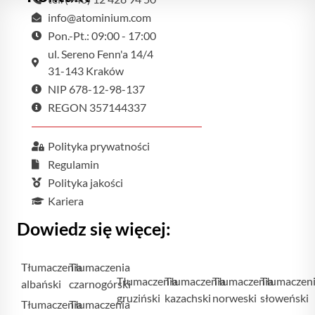
info@atominium.com
Pon.-Pt.: 09:00 - 17:00
ul. Sereno Fenn'a 14/4
31-143 Kraków
NIP 678-12-98-137
REGON 357144337
Polityka prywatności
Regulamin
Polityka jakości
Kariera
Dowiedz się więcej:
Tłumaczenia
Tłumaczenia
Tłumaczenia
Tłumaczenia
Tłumaczenia
Tłumaczen
albański
czarnogórski
gruziński
kazachski
norweski
słoweński
Tłumaczenia
Tłumaczenia