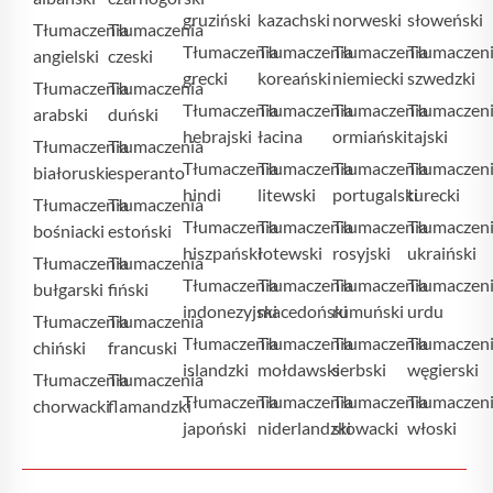
gruziński
kazachski
norweski
słoweński
Tłumaczenia
Tłumaczenia
Tłumaczenia
Tłumaczenia
Tłumaczenia
Tłumaczen
angielski
czeski
grecki
koreański
niemiecki
szwedzki
Tłumaczenia
Tłumaczenia
Tłumaczenia
Tłumaczenia
Tłumaczenia
Tłumaczen
arabski
duński
hebrajski
łacina
ormiański
tajski
Tłumaczenia
Tłumaczenia
Tłumaczenia
Tłumaczenia
Tłumaczenia
Tłumaczen
białoruski
esperanto
hindi
litewski
portugalski
turecki
Tłumaczenia
Tłumaczenia
Tłumaczenia
Tłumaczenia
Tłumaczenia
Tłumaczen
bośniacki
estoński
hiszpański
łotewski
rosyjski
ukraiński
Tłumaczenia
Tłumaczenia
Tłumaczenia
Tłumaczenia
Tłumaczenia
Tłumaczen
bułgarski
fiński
indonezyjski
macedoński
rumuński
urdu
Tłumaczenia
Tłumaczenia
Tłumaczenia
Tłumaczenia
Tłumaczenia
Tłumaczen
chiński
francuski
islandzki
mołdawski
serbski
węgierski
Tłumaczenia
Tłumaczenia
Tłumaczenia
Tłumaczenia
Tłumaczenia
Tłumaczen
chorwacki
flamandzki
japoński
niderlandzki
słowacki
włoski