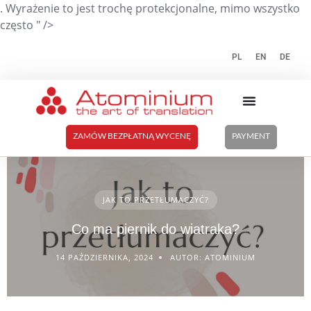
. Wyrażenie to jest trochę protekcjonalne, mimo wszystko
często " />
PL
EN
DE
ZAMÓW BEZPŁATNĄ WYCENĘ
PAYMENT
JAK TO PRZETŁUMACZYĆ?
Co ma piernik do wiatraka?
14 PAŹDZIERNIKA, 2024
AUTOR: ATOMINIUM