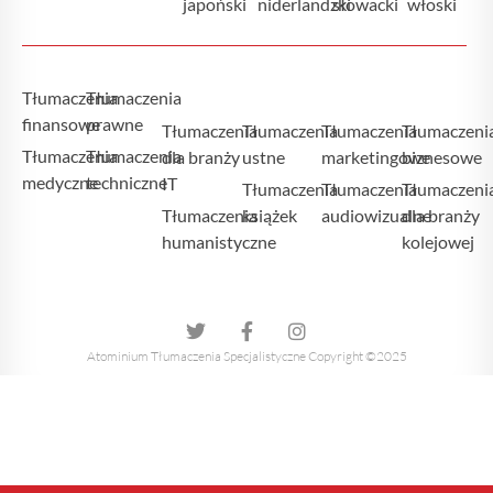
japoński
niderlandzki
słowacki
włoski
Tłumaczenia
Tłumaczenia
finansowe
prawne
Tłumaczenia
Tłumaczenia
Tłumaczenia
Tłumaczeni
Tłumaczenia
Tłumaczenia
dla branży
ustne
marketingowe
biznesowe
medyczne
techniczne
IT
Tłumaczenia
Tłumaczenia
Tłumaczeni
Tłumaczenia
książek
audiowizualne
dla branży
humanistyczne
kolejowej
Atominium Tłumaczenia Specjalistyczne Copyright ©2025