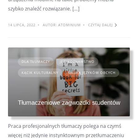
szybko znaleźć rozwiązanie. […]
14 LIPCA, 2022
AUTOR: ATOMINIUM
CZYTAJ DALEJ
DLA TŁUMACZY
JĘZYKOZNAWSTWO
KĄCIK KULTURALNY
NAUKA JĘZYKÓW OBCYCH
Tłumaczeniowe zagwozdki studentów
Praca profesjonalnych tłumaczy polega na czymś
więcej niż jedynie instynktownym przetłumaczeniu