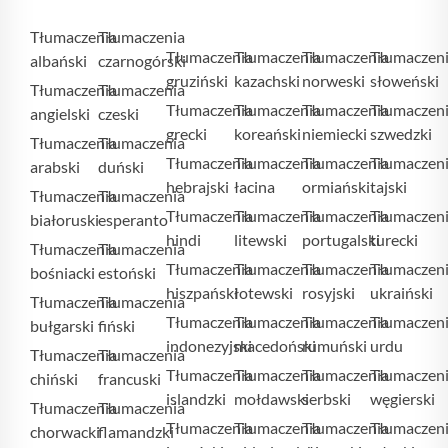
Tłumaczenia
Tłumaczenia
Tłumaczenia
Tłumaczenia
Tłumaczenia
Tłumaczen
albański
czarnogórski
gruziński
kazachski
norweski
słoweński
Tłumaczenia
Tłumaczenia
Tłumaczenia
Tłumaczenia
Tłumaczenia
Tłumaczen
angielski
czeski
grecki
koreański
niemiecki
szwedzki
Tłumaczenia
Tłumaczenia
Tłumaczenia
Tłumaczenia
Tłumaczenia
Tłumaczen
arabski
duński
hebrajski
łacina
ormiański
tajski
Tłumaczenia
Tłumaczenia
Tłumaczenia
Tłumaczenia
Tłumaczenia
Tłumaczen
białoruski
esperanto
hindi
litewski
portugalski
turecki
Tłumaczenia
Tłumaczenia
Tłumaczenia
Tłumaczenia
Tłumaczenia
Tłumaczen
bośniacki
estoński
hiszpański
łotewski
rosyjski
ukraiński
Tłumaczenia
Tłumaczenia
Tłumaczenia
Tłumaczenia
Tłumaczenia
Tłumaczen
bułgarski
fiński
indonezyjski
macedoński
rumuński
urdu
Tłumaczenia
Tłumaczenia
Tłumaczenia
Tłumaczenia
Tłumaczenia
Tłumaczen
chiński
francuski
islandzki
mołdawski
serbski
węgierski
Tłumaczenia
Tłumaczenia
Tłumaczenia
Tłumaczenia
Tłumaczenia
Tłumaczen
chorwacki
flamandzki