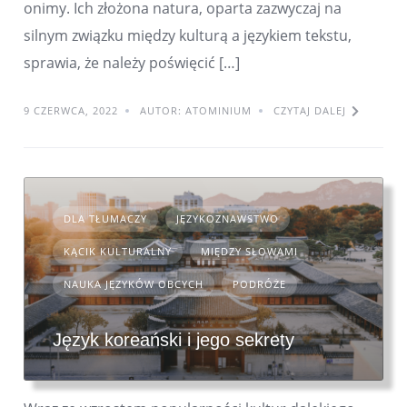
onimy. Ich złożona natura, oparta zazwyczaj na
silnym związku między kulturą a językiem tekstu,
sprawia, że należy poświęcić […]
9 CZERWCA, 2022
AUTOR: ATOMINIUM
CZYTAJ DALEJ
DLA TŁUMACZY
JĘZYKOZNAWSTWO
KĄCIK KULTURALNY
MIĘDZY SŁOWAMI
NAUKA JĘZYKÓW OBCYCH
PODRÓŻE
Język koreański i jego sekrety