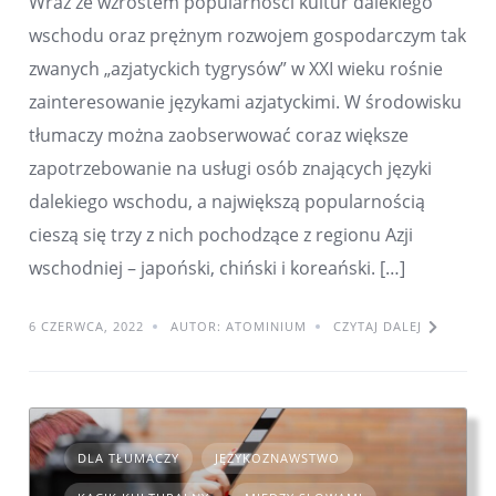
Wraz ze wzrostem popularności kultur dalekiego
wschodu oraz prężnym rozwojem gospodarczym tak
zwanych „azjatyckich tygrysów” w XXI wieku rośnie
zainteresowanie językami azjatyckimi. W środowisku
tłumaczy można zaobserwować coraz większe
zapotrzebowanie na usługi osób znających języki
dalekiego wschodu, a największą popularnością
cieszą się trzy z nich pochodzące z regionu Azji
wschodniej – japoński, chiński i koreański. […]
6 CZERWCA, 2022
AUTOR: ATOMINIUM
CZYTAJ DALEJ
DLA TŁUMACZY
JĘZYKOZNAWSTWO