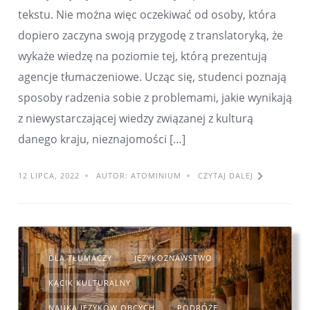
tekstu. Nie można więc oczekiwać od osoby, która
dopiero zaczyna swoją przygodę z translatoryką, że
wykaże wiedzę na poziomie tej, którą prezentują
agencje tłumaczeniowe. Ucząc się, studenci poznają
sposoby radzenia sobie z problemami, jakie wynikają
z niewystarczającej wiedzy związanej z kulturą
danego kraju, nieznajomości […]
12 LIPCA, 2022
AUTOR: ATOMINIUM
CZYTAJ DALEJ
DLA TŁUMACZY
JĘZYKOZNAWSTWO
KĄCIK KULTURALNY
NAUKA JĘZYKÓW OBCYCH
PODRÓŻE