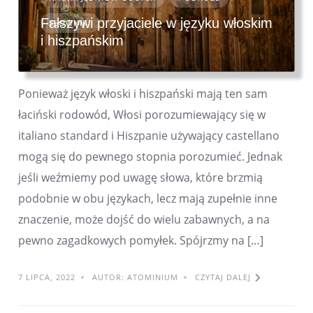
Fałszywi przyjaciele w języku włoskim
SŁOWNIKI
i hiszpańskim
Ponieważ język włoski i hiszpański mają ten sam
łaciński rodowód, Włosi porozumiewający się w
italiano standard i Hiszpanie używający castellano
mogą się do pewnego stopnia porozumieć. Jednak
jeśli weźmiemy pod uwagę słowa, które brzmią
podobnie w obu językach, lecz mają zupełnie inne
znaczenie, może dojść do wielu zabawnych, a na
pewno zagadkowych pomyłek. Spójrzmy na […]
7 LIPCA, 2022
AUTOR: ATOMINIUM
CZYTAJ DALEJ