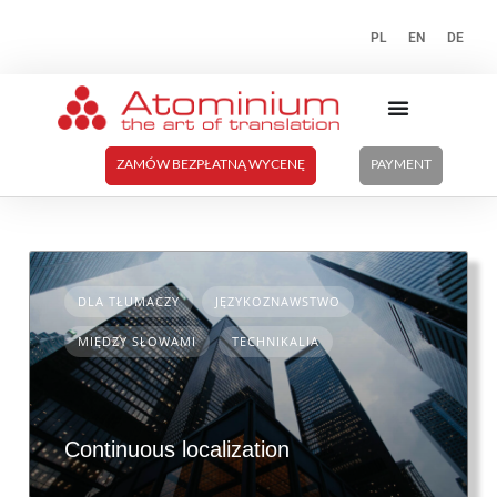
PL
EN
DE
ZAMÓW BEZPŁATNĄ WYCENĘ
PAYMENT
DLA TŁUMACZY
JĘZYKOZNAWSTWO
MIĘDZY SŁOWAMI
TECHNIKALIA
Continuous localization