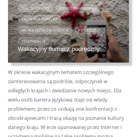
DLA TŁUMACZY
JĘZYKOZNAWSTWO
KĄCIK KULTURALNY
NAUKA JĘZYKÓW OBCYCH
PODRÓŻE
TECHNIKALIA
Wakacyjny tłumacz podręczny
W okresie wakacyjnym tematem szczególnego
zainteresowania są podróże, odpoczynek w
odległych krajach i zwiedzanie nowych miejsc. Dla
wielu osób bariera językowa staje się wtedy
problemem, przez co unikają one konfrontacji z
obcokrajowcami i tracą okazję na poznanie kultury
danego kraju. W erze opanowanej przez Internet i
urządzenia mobilne na takie problemy można