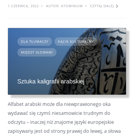
1 CZERWCA, 2022
AUTOR: ATOMINIUM
CZYTAJ DALEJ
DLA TŁUMACZY
KĄCIK KULTURALNY
MIĘDZY SŁOWAMI
Sztuka kaligrafii arabskiej
Alfabet arabski może dla niewprawionego oka
wydawać się czymś niesamowicie trudnym do
odczytu – inaczej niż znajome języki europejskie
zapisywany jest od strony prawej do lewej, a słowa